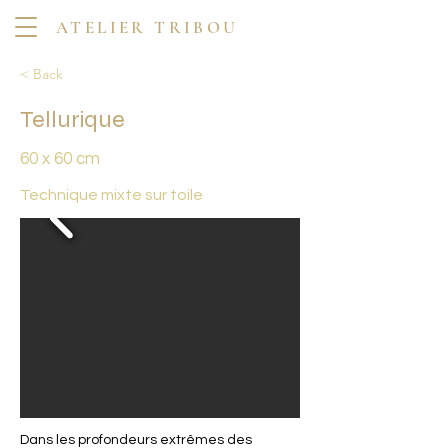
ATELIER TRIBOU
< Back
Tellurique
60 x 60 cm
Technique mixte sur toile
Dans les profondeurs extrêmes des