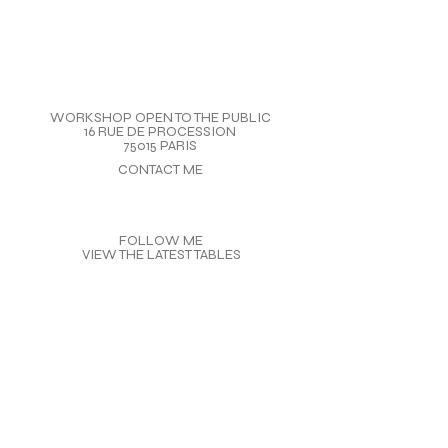
WORKSHOP OPEN TO THE PUBLIC
16 RUE DE PROCESSION
75015 PARIS
CONTACT ME
FOLLOW ME
VIEW THE LATEST TABLES
©2024
Pauline Tribou
Mentions
legal
inscription
newsletter
SITEMAP