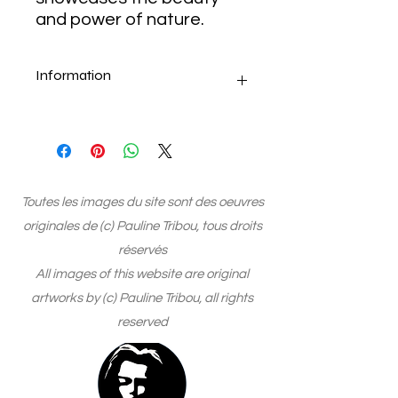
and power of nature.
Information
Tirage sur aluminium Dibond, signé à
la main par l'artiste, édition
numérotée, et authentifiée par un
certificat d'origine et un
hologramme
Toutes les images du site sont des oeuvres
originales de (c) Pauline Tribou, tous droits
réservés
All images of this website are original
artworks by (c) Pauline Tribou, all rights
reserved