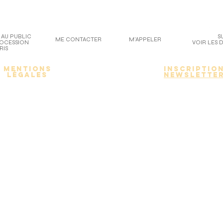
 AU PUBLIC
S
ME CONTACTER
M'APPELER
ROCESSION
VOIR LES 
RIS
Mentions
inscriptio
légales
newslette