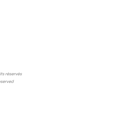
its réservés
reserved