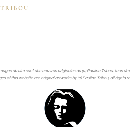
 TRIBOU
images du site sont des oeuvres originales de (c) Pauline Tribou, tous dro
ges of this website are original artworks by (c) Pauline Tribou, all rights 