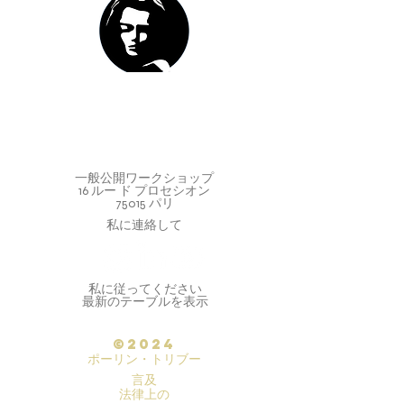
一般公開ワークショップ
16 ルー ド プロセシオン
75015 パリ
私に連絡して
私に従ってください
最新のテーブルを表示
©2024
ポーリン・トリブー
言及
法律上の