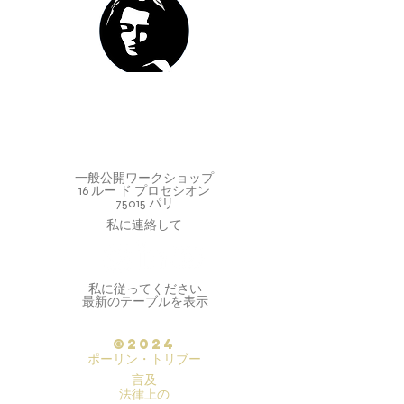
一般公開ワークショップ
16 ルー ド プロセシオン
75015 パリ
私に連絡して
私に従ってください
最新のテーブルを表示
©2024
ポーリン・トリブー
言及
法律上の