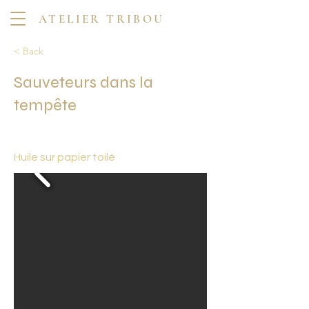
ATELIER TRIBOU
< Back
Sauveteurs dans la
tempête
Huile sur papier toilé