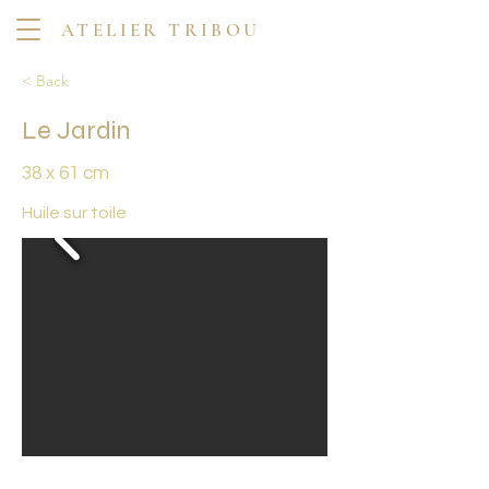
ATELIER TRIBOU
< Back
Le Jardin
38 x 61 cm
Huile sur toile