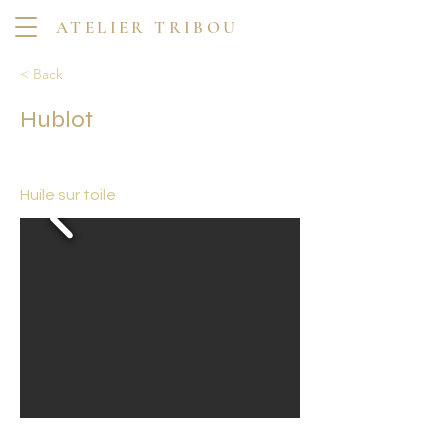
ATELIER TRIBOU
< Back
Hublot
Huile sur toile