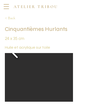
ATELIER TRIBOU
< Back
Cinquantièmes Hurlants
24 x 35 cm
Huile et acrylique sur toile