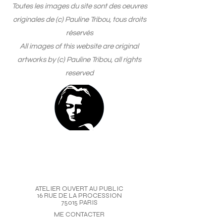
Toutes les images du site sont des oeuvres
originales de (c) Pauline Tribou, tous droits
réservés
All images of this website are original
artworks by (c) Pauline Tribou, all rights
reserved
ATELIER OUVERT AU PUBLIC
16 RUE DE LA PROCESSION
75015 PARIS
ME CONTACTER